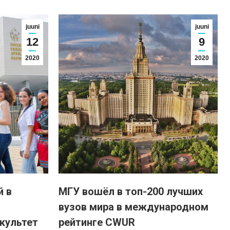
juuni
juuni
12
9
2020
2020
й в
МГУ вошёл в топ-200 лучших
вузов мира в международном
культет
рейтинге CWUR