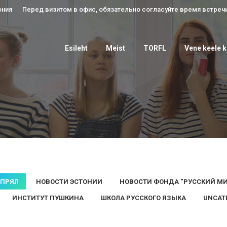
ония
Перед визитом в офис, обязательно согласуйте время встречи
Esileht
Meist
TORFL
Vene keele
Esileht
Meist
TORFL
Vene keele 
АПРЯЛ
НОВОСТИ ЭСТОНИИ
НОВОСТИ ФОНДА “РУССКИЙ МИ
ИНСТИТУТ ПУШКИНА
ШКОЛА РУССКОГО ЯЗЫКА
UNCAT