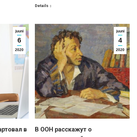
Details
juuni
juuni
6
4
2020
2020
артовал в
В ООН расскажут о