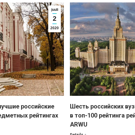
juuli
2
2020
лучшие российские
Шесть российских ву
едметных рейтингах
в топ-100 рейтинга ре
ARWU
Details