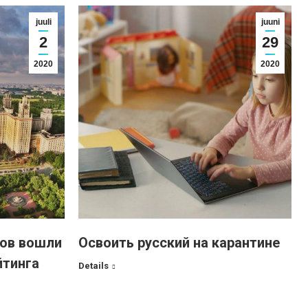
juuli
juuni
2
29
2020
2020
зов вошли
Освоить русский на карантине
йтинга
Details