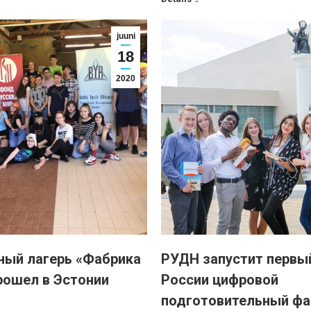
juuni
18
2020
ый лагерь «Фабрика
РУДН запустит первы
рошел в Эстонии
России цифровой
подготовительный фа