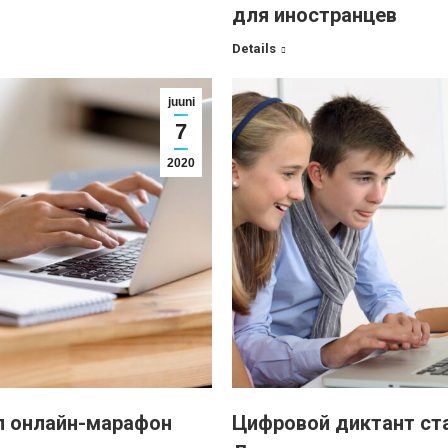
для иностранцев
Details
juuni
7
2020
л онлайн-марафон
Цифровой диктант ст