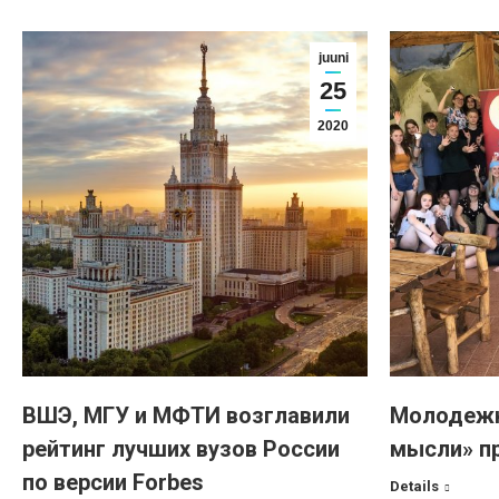
juuni
25
2020
ВШЭ, МГУ и МФТИ возглавили
Молодежн
рейтинг лучших вузов России
мысли» п
по версии Forbes
Details