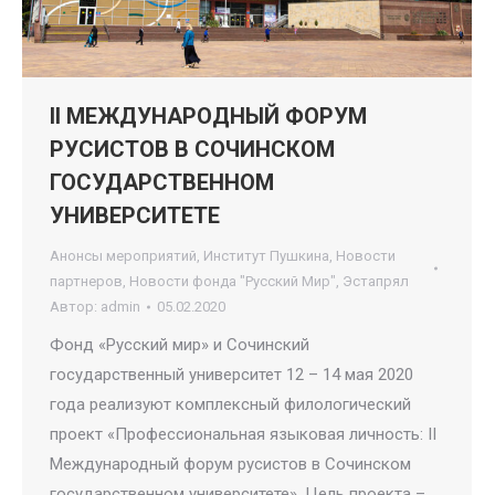
II МЕЖДУНАРОДНЫЙ ФОРУМ
РУСИСТОВ В СОЧИНСКОМ
ГОСУДАРСТВЕННОМ
УНИВЕРСИТЕТЕ
Анонсы мероприятий
,
Институт Пушкина
,
Новости
партнеров
,
Новости фонда "Русский Мир"
,
Эстапрял
Автор:
admin
05.02.2020
Фонд «Русский мир» и Сочинский
государственный университет 12 – 14 мая 2020
года реализуют комплексный филологический
проект «Профессиональная языковая личность: II
Международный форум русистов в Сочинском
государственном университете». Цель проекта –