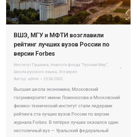
ВШЭ, МГУ и МФТИ возглавили
рейтинг лучших вузов России по
версии Forbes
Институт Пушкина
,
Новости фонда "Русский Мир"
,
Школа русского языка
,
Эстапрял
Автор:
admin
25.06.2020
Высшая школа экономики, Московский
госуниверситет имени Ломоносова и Московский
физико-технический институт стали лидерами
рейтинга ста лучших вузов России по версии
журнала Forbes. В пятёрке лучших оказался один
нестоличный вуз — Уральский федеральный