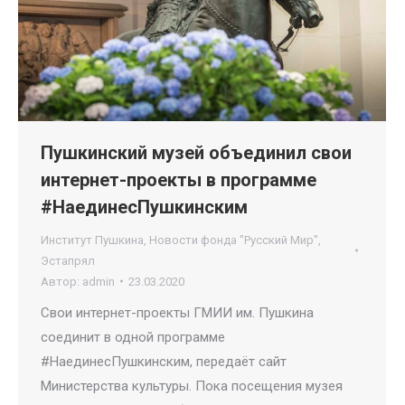
Пушкинский музей объединил свои
интернет-проекты в программе
#НаединесПушкинским
Институт Пушкина
,
Новости фонда "Русский Мир"
,
Эстапрял
Автор:
admin
23.03.2020
Свои интернет-проекты ГМИИ им. Пушкина
соединит в одной программе
#НаединесПушкинским, передаёт сайт
Министерства культуры. Пока посещения музея