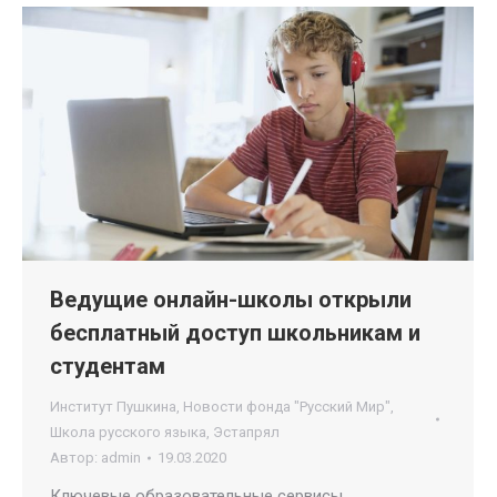
Ведущие онлайн-школы открыли
бесплатный доступ школьникам и
студентам
Институт Пушкина
,
Новости фонда "Русский Мир"
,
Школа русского языка
,
Эстапрял
Автор:
admin
19.03.2020
Ключевые образовательные сервисы,