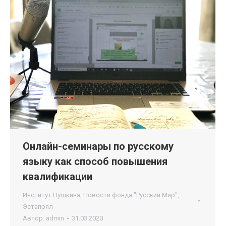
Онлайн-семинары по русскому
языку как способ повышения
квалификации
Институт Пушкина
,
Новости фонда "Русский Мир"
,
Эстапрял
Автор:
admin
31.03.2020