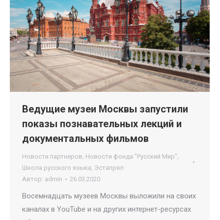
Ведущие музеи Москвы запустили
показы познавательных лекций и
документальных фильмов
Новости партнеров
,
Новости фонда "Русский Мир"
,
Школа русского языка
,
Эстапрял
Автор:
admin
26.03.2020
Восемнадцать музеев Москвы выложили на своих
каналах в YouTube и на других интернет-ресурсах