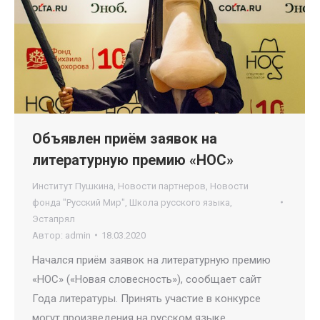
Объявлен приём заявок на
литературную премию «НОС»
Институт Пушкина
,
Новости партнеров
,
Новости
фонда "Русский Мир"
,
Школа русского языка
,
Эстапрял
Автор:
admin
18.03.2020
Начался приём заявок на литературную премию
«НОС» («Новая словесность»), сообщает сайт
Года литературы. Принять участие в конкурсе
могут произведения на русском языке,