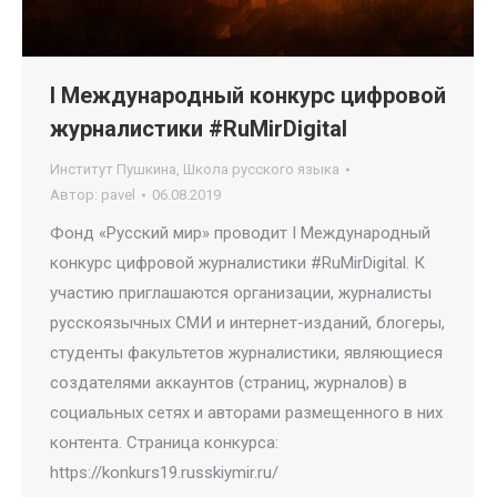
I Международный конкурс цифровой
журналистики #RuMirDigital
Институт Пушкина
,
Школа русского языка
Автор:
pavel
06.08.2019
Фонд «Русский мир» проводит I Международный
конкурс цифровой журналистики #RuMirDigital. К
участию приглашаются организации, журналисты
русскоязычных СМИ и интернет-изданий, блогеры,
студенты факультетов журналистики, являющиеся
создателями аккаунтов (страниц, журналов) в
социальных сетях и авторами размещенного в них
контента. Страница конкурса:
https://konkurs19.russkiymir.ru/