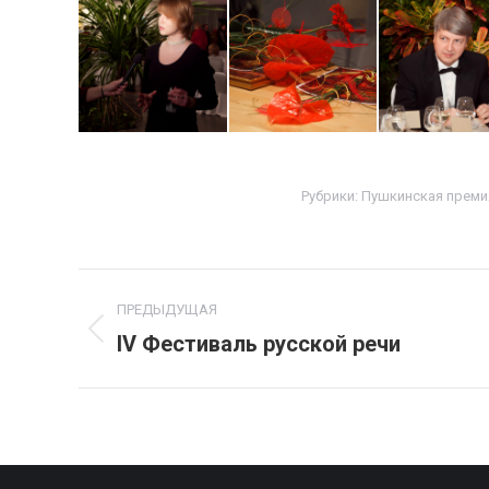
Рубрики:
Пушкинская преми
Навигация
ПРЕДЫДУЩАЯ
по
IV Фестиваль русской речи
Предыдущий
альбом:
альбомам