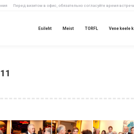
ония
Перед визитом в офис, обязательно согласуйте время встречи
Esileht
Meist
TORFL
Vene keele
Esileht
Meist
TORFL
Vene keele 
11