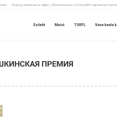
ония
Перед визитом в офис, обязательно согласуйте время встречи
Esileht
Meist
TORFL
Vene keele
Esileht
Meist
TORFL
Vene keele 
ШКИНСКАЯ ПРЕМИЯ