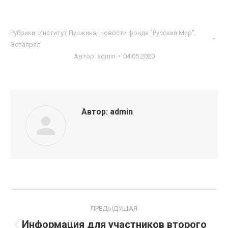
Рубрики:
Институт Пушкина
,
Новости фонда "Русский Мир"
,
Эстапрял
Автор:
admin
04.05.2020
Автор:
admin
Навигация
ПРЕДЫДУЩАЯ
по
Информация для участников второго