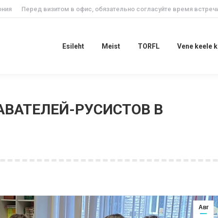
ония
Перед визитом в офис, обязательно согласуйте время встречи
Esileht
Meist
TORFL
Vene keele
Esileht
Meist
TORFL
Vene keele 
ВАТЕЛЕЙ-РУСИСТОВ В
Вы здесь:
Авг