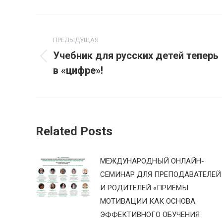
Навигация
по
ПРЕДЫДУЩАЯ
Учебник для русских детей теперь
Предыдущая
записям
в «цифре»!
запись:
Related Posts
МЕЖДУНАРОДНЫЙ ОНЛАЙН-
СЕМИНАР ДЛЯ ПРЕПОДАВАТЕЛЕЙ
И РОДИТЕЛЕЙ «ПРИЁМЫ
МОТИВАЦИИ КАК ОСНОВА
ЭФФЕКТИВНОГО ОБУЧЕНИЯ