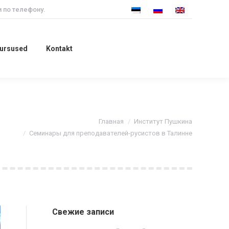
 по телефону.
 kursused
Kontakt
kursused
Kontakt
Главная
Институт Пушкина
Семинары для преподавателей-русистов в Талинне
Свежие записи