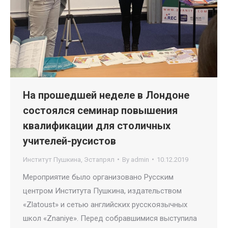
На прошедшей неделе в Лондоне
состоялся семинар повышения
квалификации для столичных
учителей-русистов
Институт Пушкина
,
Эстапрял
By
admin
10.12.2019
Мероприятие было организовано Русским
центром Института Пушкина, издательством
«Zlatoust» и сетью английских русскоязычных
школ «Znaniye». Перед собравшимися выступила