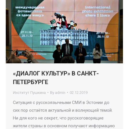
«ДИАЛОГ КУЛЬТУР» В САНКТ-
ПЕТЕРБУРГЕ
Институт Пушкина
By
admin
02.12.2019
Ситуация с русскоязычными СМИ в Эстонии до
сих пор остаётся актуальной и волнующей темой.
Ни для кого не секрет, что русскоговорящие
жители страны в основном получают информацию