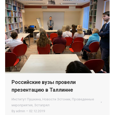
Российские вузы провели
презентацию в Таллинне
Институт Пушкина
,
Новости Эстонии
,
Проведенные
мероприятия
,
Эстапрял
By
admin
02.12.2019