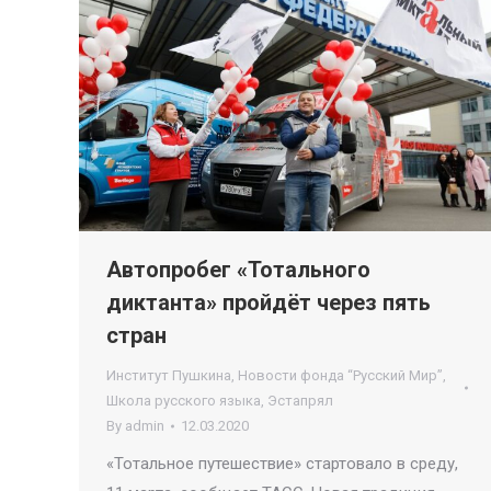
Автопробег «Тотального
диктанта» пройдёт через пять
стран
Институт Пушкина
,
Новости фонда “Русский Мир”
,
Школа русского языка
,
Эстапрял
By
admin
12.03.2020
«Тотальное путешествие» стартовало в среду,