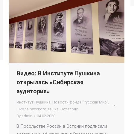
Видео: В Институте Пушкина
открылась «Сибирская
аудитория»
Институт Пушкина
,
Новости фонда “Русский Мир”
,
Школа русского языка
,
Эстапрял
By
admin
04.02.2020
В Посольстве России в Эстонии подписали