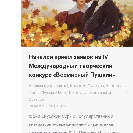
Начался приём заявок на IV
Международный творческий
конкурс «Всемирный Пушкин»
Анонсы мероприятий
,
Институт Пушкина
,
Новости
фонда “Русский Мир”
,
Школа русского языка
,
Эстапрял
By
admin
26.02.2020
Фонд «Русский мир» и Государственный
литературно-мемориальный и природный
музей-заповедник А. С. Пушкина «Болдино»