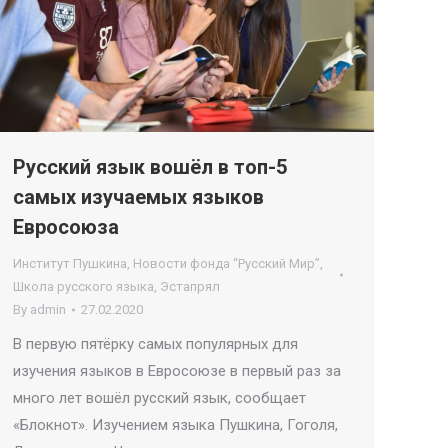
Русский язык вошёл в топ-5
самых изучаемых языков
Евросоюза
Институт Пушкина
,
Новости фонда “Русский Мир”
,
Школа русского языка
,
Эстапрял
By
admin
27.02.2020
В первую пятёрку самых популярных для
изучения языков в Евросоюзе в первый раз за
много лет вошёл русский язык, сообщает
«Блокнот». Изучением языка Пушкина, Гоголя,