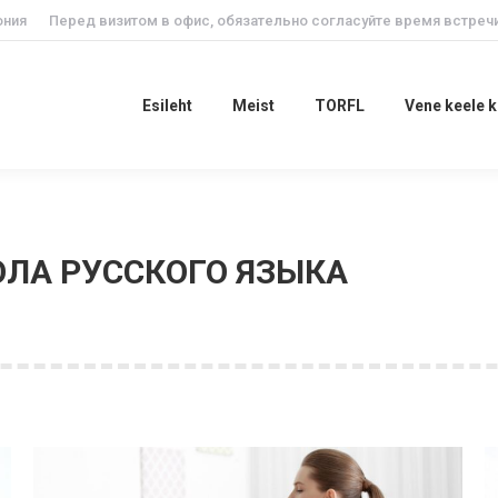
ония
Перед визитом в офис, обязательно согласуйте время встречи
Esileht
Meist
TORFL
Vene keele
Esileht
Meist
TORFL
Vene keele 
ЛА РУССКОГО ЯЗЫКА