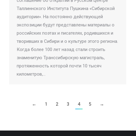
соглашение об открытии в Русском центре
Таллиннского Института Пушкина «Сибирской
аудитории». На постоянно действующей
экспозиции будут представлены материалы о
российских поэтах и писателях, родившихся и
творивших в Сибири и о культуре этого региона.
Когда более 100 лет назад стали строить
знаменитую Транссибирскую магистраль,
протяженность которой почти 10 тысяч
километров,…
←
1
2
3
4
5
→