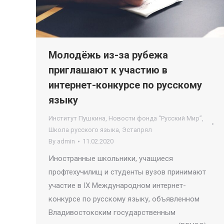
Молодёжь из-за рубежа
приглашают к участию в
интернет-конкурсе по русскому
языку
Институт Пушкина
,
Новости фонда “Русский Мир”
,
Школа русского языка
,
Эстапрял
By
admin
11.02.2020
Иностранные школьники, учащиеся
профтехучилищ и студенты вузов принимают
участие в IX Международном интернет-
конкурсе по русскому языку, объявленном
Владивостокским государственным