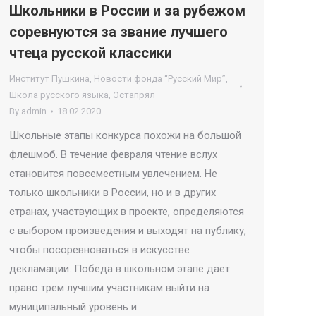
Школьники в России и за рубежом
соревнуются за звание лучшего
чтеца русской классики
Институт Пушкина
,
Новости фонда “Русский Мир”
,
Школа русского языка
,
Эстапрял
By
admin
18.02.2020
Школьные этапы конкурса похожи на большой
флешмоб. В течение февраля чтение вслух
становится повсеместным увлечением. Не
только школьники в России, но и в других
странах, участвующих в проекте, определяются
с выбором произведения и выходят на публику,
чтобы посоревноваться в искусстве
декламации. Победа в школьном этапе дает
право трем лучшим участникам выйти на
муниципальный уровень и…