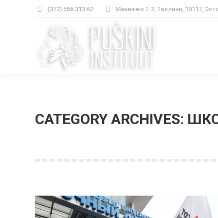
(372) 556 313 62
Манеэжи 7-2, Таллинн, 10117, Эст
CATEGORY ARCHIVES:
ШКО