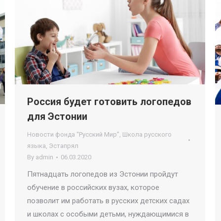
Россия будет готовить логопедов
для Эстонии
Новости фонда “Русский Мир”
,
Школа русского
языка
,
Эстапрял
By
admin
06.03.2020
Пятнадцать логопедов из Эстонии пройдут
обучение в российских вузах, которое
позволит им работать в русских детских садах
и школах с особыми детьми, нуждающимися в