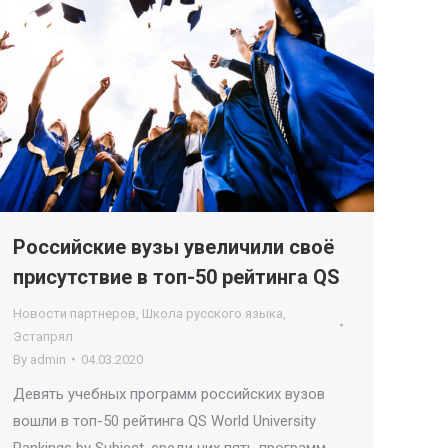
Российские вузы увеличили своё
присутствие в топ-50 рейтинга QS
Новости партнеров
,
Школа русского языка
,
Эстапрял
By
admin
04.03.2020
Девять учебных программ российских вузов
вошли в топ-50 рейтинга QS World University
Rankings by Subject, среди них пять программ