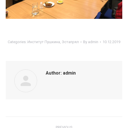
Categories:
Институт Пушкина
,
Эстапрял
By
admin
10.12.2019
Author:
admin
Post
PREVIOUS