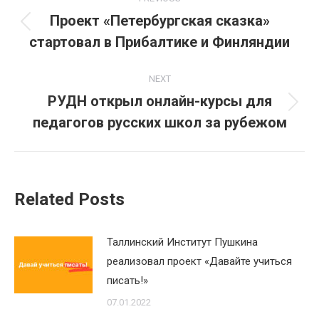
navigation
Проект «Петербургская сказка»
Previous
стартовал в Прибалтике и Финляндии
post:
NEXT
РУДН открыл онлайн-курсы для
Next
педагогов русских школ за рубежом
post:
Related Posts
Таллинский Институт Пушкина
реализовал проект «Давайте учиться
писать!»
07.01.2022