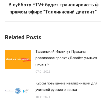
В субботу ETV+ будет транслировать в
Next
прямом эфире “Таллиннский диктант”
post:
Related Posts
Таллинский Институт Пушкина
реализовал проект «Давайте учиться
писать!»
07.01.2022
Курсы повышение квалификации для
учителей русского языка.
18.11.2021