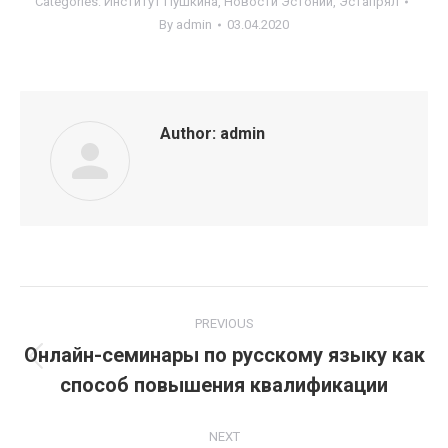
Categories:
Институт Пушкина
,
Новости Эстонии
,
Эстапрял
By
admin
03.04.2020
Author:
admin
Post
PREVIOUS
navigation
Онлайн-семинары по русскому языку как
Previous
способ повышения квалификации
post:
NEXT