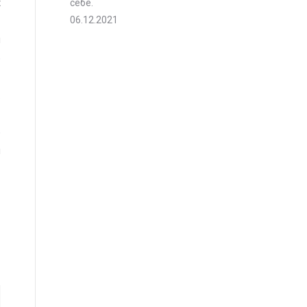
х
себе.
06.12.2021
п
о
.
о
м