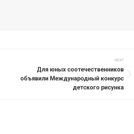
NEXT
Для юных соотечественников
объявили Международный конкурс
Next
post:
детского рисунка