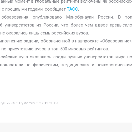
анный момент в глобальные рейтинги включены 48 российски
ии с прошлыми годами, сообщает
ТАСС
.
образования опубликовало Минобрнауки России. В то
16 университетов из России, что более чем вдвое превысил
чне оказались лишь семь российских вузов.
выполнению задачи, обозначенной в нацпроекте «Образование»
 по присутствию вузов в топ-500 мировых рейтингов.
сийских вуза оказались среди лучших университетов мира п
ь показатели по физическим, медицинским и психологически
 Пушкина
By
admin
27.12.2019