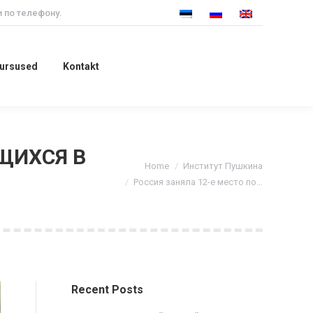
 по телефону.
 kursused
Kontakt
kursused
Kontakt
ЯЩИХСЯ В
You are here:
Home
Институт Пушкина
Россия заняла 12-е место по…
Recent Posts