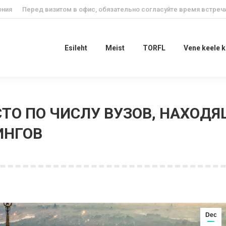
ония
Перед визитом в офис, обязательно согласуйте время встречи
Esileht
Meist
TORFL
Vene keele
Esileht
Meist
TORFL
Vene keele 
СТО ПО ЧИСЛУ ВУЗОВ, НАХОД
ИНГОВ
Dec