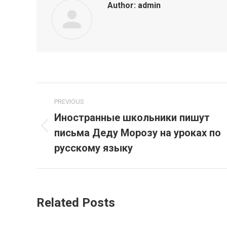
Author:
admin
Post
PREVIOUS
navigation
Иностранные школьники пишут
письма Деду Морозу на уроках по
Previous
post:
русскому языку
Related Posts