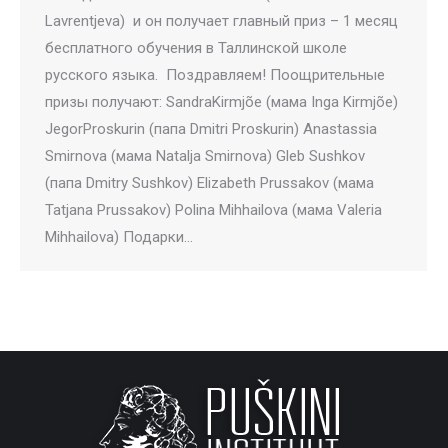
Lavrentjeva) и он получает главный приз – 1 месяц
бесплатного обучения в Таллинской школе
русского языка. Поздравляем! Поощрительные
призы получают: SandraKirmjõe (мама Inga Kirmjõe)
JegorProskurin (папа Dmitri Proskurin) Anastassia
Smirnova (мама Natalja Smirnova) Gleb Sushkov
(папа Dmitry Sushkov) Elizabeth Prussakov (мама
Tatjana Prussakov) Polina Mihhailova (мама Valeria
Mihhailova) Подарки…