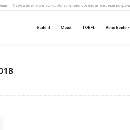
ония
Перед визитом в офис, обязательно согласуйте время встречи
Esileht
Meist
TORFL
Vene keele
Esileht
Meist
TORFL
Vene keele 
2018