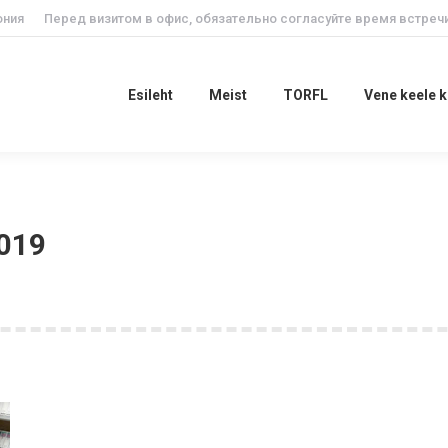
ония
Перед визитом в офис, обязательно согласуйте время встречи
Esileht
Meist
TORFL
Vene keele
Esileht
Meist
TORFL
Vene keele 
2019