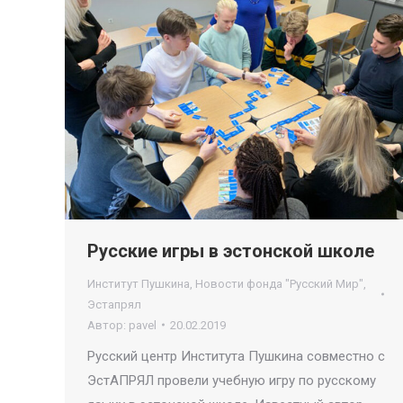
Русские игры в эстонской школе
Институт Пушкина
,
Новости фонда "Русский Мир"
,
Эстапрял
Автор:
pavel
20.02.2019
Русский центр Института Пушкина совместно с
ЭстАПРЯЛ провели учебную игру по русскому