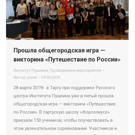
Прошла общегородская игра —
викторина «Путешествие по России»
Институт Пушкина
,
Проведенные мероприятия
Автор:
pavel
04.04.2019
28 марта 2019г. в Тарту при поддержке Русского
центра Института Пушкина уже в пятый прошла
общегородская игра — викторина «Путешествие
по России». В тартускую школу «Форселиусе»
приехали 150 учеников, чтобы поучаствовать в
этом увлекательном соревновании. Участников и