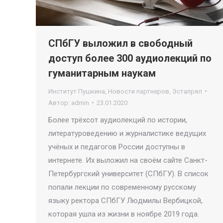
СПбГУ выложил в свободный
доступ более 300 аудиолекций по
гуманитарным наукам
Институт Пушкина
,
Новости партнеров
,
Эстапрял
Автор:
admin
23.01.2020
Более трёхсот аудиолекций по истории,
литературоведению и журналистике ведущих
учёных и педагогов России доступны в
интернете. Их выложил на своём сайте Санкт-
Петербургский университет (СПбГУ). В список
попали лекции по современному русскому
языку ректора СПбГУ Людмилы Вербицкой,
которая ушла из жизни в ноябре 2019 года.