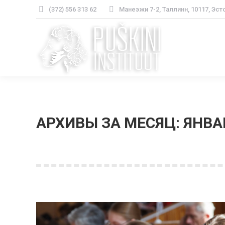
(372) 556 313 62
Манеэжи 7-2, Таллинн, 10117, Эст
АРХИВЫ ЗА МЕСЯЦ:
ЯНВА