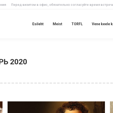
ония
Перед визитом в офис, обязательно согласуйте время встречи
Esileht
Meist
TORFL
Vene keele
Esileht
Meist
TORFL
Vene keele 
РЬ 2020