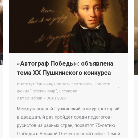
«Автограф Победы»: объявлена
тема ХХ Пушкинского конкурса
Институт Пушкина
,
Новости партнеров
,
Новости
фонда "Русский Мир"
,
Эстапрял
Автор:
admin
30.01.2020
Международный Пушкинский конкурс, который
в двадцатый раз пройдёт среди педагогов-
русистов из разных стран, посвятят 75-летию
Победы в Великой Отечественной войне. Темой