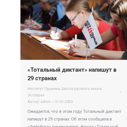
«Тотальный диктант» напишут в
29 странах
Институт Пушкина
,
Школа русского языка
,
Эстапрял
Автор:
admin
31.01.2020
Ожидается, что в этом году Тотальный диктант
напишут в 29 странах. Об этом сообщила в
«Фейсбуке» руководитель фонда «Тотальный