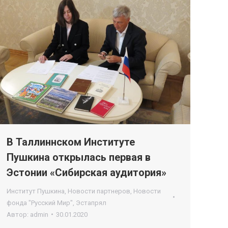
В Таллиннском Институте
Пушкина открылась первая в
Эстонии «Сибирская аудитория»
Институт Пушкина
,
Новости партнеров
,
Новости
фонда "Русский Мир"
,
Эстапрял
Автор:
admin
30.01.2020