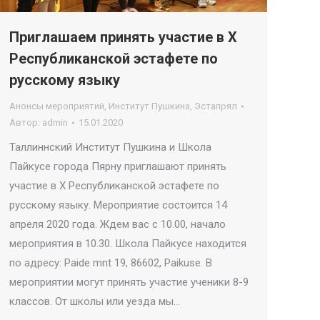
Приглашаем принять участие в X
Республиканской эстафете по
русскому языку
Анонсы мероприятий
,
Институт Пушкина
,
Эстапрял
Автор:
admin
15.01.2020
Таллиннский Институт Пушкина и Школа
Пайкусе города Пярну приглашают принять
участие в X Республиканской эстафете по
русскому языку. Мероприятие состоится 14
апреля 2020 года. Ждем вас с 10.00, начало
мероприятия в 10.30. Школа Пайкусе находится
по адресу: Paide mnt 19, 86602, Paikuse. В
мероприятии могут принять участие ученики 8-9
классов. От школы или уезда мы…