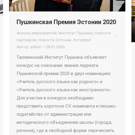
Пушкинская Премия Эстонии 2020
Анонсы мероприятий
,
Институт Пушкина
,
Новости
партнеров
,
Новости Эстонии
,
Эстапрял
Автор:
admin
28.01.2020
Таллиннский Институт Пушкина объявляет
конкурс на соискание звания лауреата
Пушкинской премии 2020 в двух номинациях:
«Учитель русского языка как родного» и
«Учитель русского языка как иностранного».
Для участия в конкурсе необходимо
представить короткое CV номинанта и письмо-
ходатайство от администрации или
методического объединения школы (города,
региона), где в свободной форме перечислить