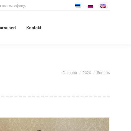
 по телефону.
 kursused
Kontakt
kursused
Kontakt
Вы здесь:
Главная
2020
Январь