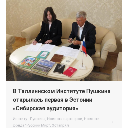
В Таллиннском Институте Пушкина
открылась первая в Эстонии
«Сибирская аудитория»
Институт Пушкина
,
Новости партнеров
,
Новости
фонда “Русский Мир”
,
Эстапрял