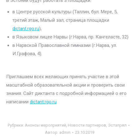
В Эстонии будут работать 3 площадки:
в Центре русской культуры (Таллин, бул. Мере, 5,
третий этаж, Малый зал, страница площадки
dictant.rgo.ru
),
в Языковом лицее Нарвы (г.Нарва, пр. Кангеласте, 32)
в Нарвской Православной гимназии (г.Нарва, ул.
И.Графова, 4).
Приглашаем всех желающих принять участие в этой
масштабной образовательной акции и проверить свои
знания. Сайт диктанта с подробной информацией о его
написании
dictant.rgo.ru
.
Рубрики:
Анонсы мероприятий
,
Новости партнеров
,
Эстапрял
Автор:
admin
23.10.2019