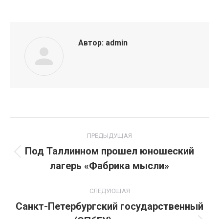
Автор:
admin
Навигация
ПРЕДЫДУЩАЯ
по
Под Таллинном прошел юношеский
Предыдущая
лагерь «Фабрика мысли»
записям
запись:
СЛЕДУЮЩАЯ
Санкт-Петербургский государственный