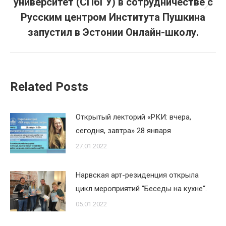
университет (СПбГУ) в сотрудничестве с
Следующая
Русским центром Института Пушкина
запись:
запустил в Эстонии Онлайн-школу.
Related Posts
Открытый лекторий «РКИ: вчера,
сегодня, завтра» 28 января
27.01.2022
Нарвская арт-резиденция открыла
цикл мероприятий “Беседы на кухне“.
05.01.2022