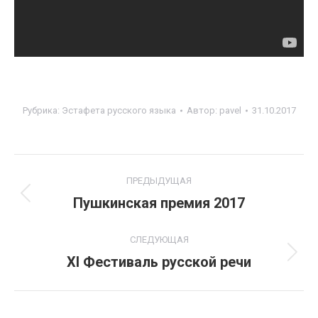
Рубрика:
Эстафета русского языка
Автор:
pavel
31.10.2017
Project
ПРЕДЫДУЩАЯ
navigation
Пушкинская премия 2017
Previous
project:
СЛЕДУЮЩАЯ
XI Фестиваль русской речи
Next
project: