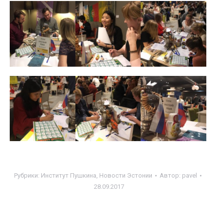
Рубрики:
Институт Пушкина
,
Новости Эстонии
Автор:
pavel
28.09.2017