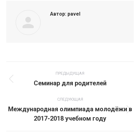
Автор:
pavel
Навигация
ПРЕДЫДУЩАЯ
по
Семинар для родителей
Предыдущая
запись:
записям
СЛЕДУЮЩАЯ
Международная олимпиада молодёжи в
Следующая
2017-2018 учебном году
запись: