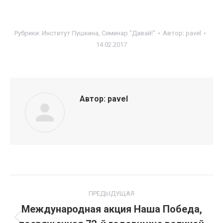
Рубрики:
Институт Пушкина
,
Семинар "Давай!"
Автор:
pavel
14.02.2017
Автор:
pavel
Навигация
ПРЕДЫДУЩАЯ
по
Международная акция Наша Победа,
Предыдущая