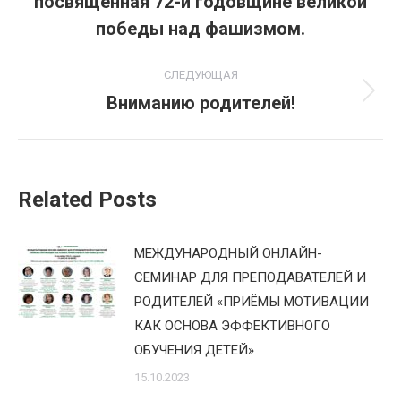
посвященная 72-й годовщине великой
записям
запись:
победы над фашизмом.
СЛЕДУЮЩАЯ
Вниманию родителей!
Следующая
запись:
Related Posts
МЕЖДУНАРОДНЫЙ ОНЛАЙН-
СЕМИНАР ДЛЯ ПРЕПОДАВАТЕЛЕЙ И
РОДИТЕЛЕЙ «ПРИЁМЫ МОТИВАЦИИ
КАК ОСНОВА ЭФФЕКТИВНОГО
ОБУЧЕНИЯ ДЕТЕЙ»
15.10.2023