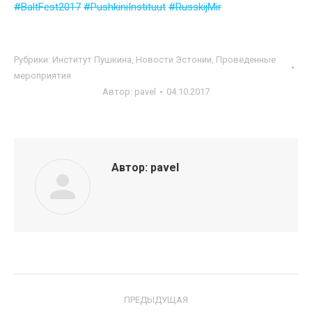
#
BaltFest2017
#
PushkiniInstituut
#
RusskijMir
Рубрики:
Институт Пушкина
,
Новости Эстонии
,
Проведенные
мероприятия
Автор:
pavel
04.10.2017
Автор:
pavel
Навигация
ПРЕДЫДУЩАЯ