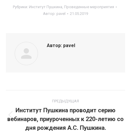
Рубрики:
Институт Пушкина
,
Проведенные мероприятия
Автор:
pavel
21.05.2019
Автор:
pavel
Навигация
ПРЕДЫДУЩАЯ
по
Институт Пушкина проводит серию
вебинаров, приуроченных к 220-летию со
Предыдущая
записям
запись:
дня рождения А.С. Пушкина.