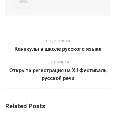
Навигация
ПРЕДЫДУЩАЯ
по
Каникулы в школе русского языка
Предыдущая
запись:
записям
СЛЕДУЮЩАЯ
Открыта регистрация на ХII Фестиваль
Следующая
русской речи
запись:
Related Posts