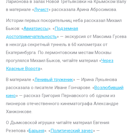
Ларионова в залах Новой Третьяковки на Крымском Валу
в материале «
Лучист
» рассказала Арина Абросимова.
Истории первых покорительниц неба рассказал Михаил
Быков: «
Авиатриссы
». «
Подземная
достопримечательность
» — экскурсия от Максима Гусева
в некогда секретный туннель в 60 километрах от
Екатеринбурга. По лермонтовским местам Москвы
прогулялся Михаил Быков, читайте материал «
Через
Красные Ворота
».
В материале «
Ленивый труженик
» — Ирина Лукьянова
рассказала о писателе Иване Гончарове. «
Возлюбивший
кино
» — рассказ Григория Пернавского об одном из
пионеров отечественного кинематографа Александре
Ханжонкове.
О Дымковской игрушке читайте материал Евгения
Резепова «
Барыня
». «
Политический зачес
» —