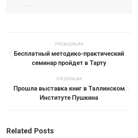
Навигация
ПРЕДЫДУЩАЯ
по
Бесплатный методико-практический
Предыдущая
семинар пройдет в Тарту
записям
запись:
СЛЕДУЮЩАЯ
Прошла выставка книг в Таллинском
Следующая
Институте Пушкина
запись:
Related Posts