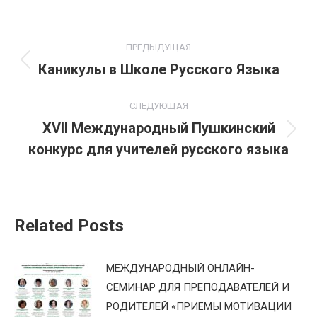
Навигация
ПРЕДЫДУЩАЯ
по
Каникулы в Школе Русского Языка
Предыдущая
запись:
записям
СЛЕДУЮЩАЯ
XVII Международный Пушкинский
Следующая
конкурс для учителей русского языка
запись:
Related Posts
МЕЖДУНАРОДНЫЙ ОНЛАЙН-
СЕМИНАР ДЛЯ ПРЕПОДАВАТЕЛЕЙ И
РОДИТЕЛЕЙ «ПРИЁМЫ МОТИВАЦИИ