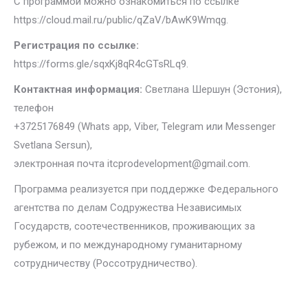
С программой можно ознакомиться по ссылке
https://cloud.mail.ru/public/qZaV/bAwK9Wmqg.
Регистрация по ссылке:
https://forms.gle/sqxKj8qR4cGTsRLq9.
Контактная информация:
Светлана Шершун (Эстония),
телефон
+3725176849 (Whats app, Viber, Telegram или Messenger
Svetlana Sersun),
электронная почта itcprodevelopment@gmail.com.
Программа реализуется при поддержке Федерального
агентства по делам Содружества Независимых
Государств, соотечественников, проживающих за
рубежом, и по международному гуманитарному
сотрудничеству (Россотрудничество).