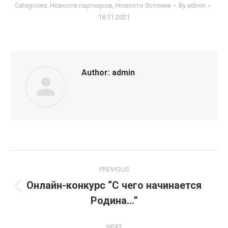
Categories:
Новости партнеров
,
Новости Эстонии
By
admin
18.11.2021
Author:
admin
Post
PREVIOUS
navigation
Онлайн-конкурс “С чего начинается
Previous
Родина…”
post:
NEXT