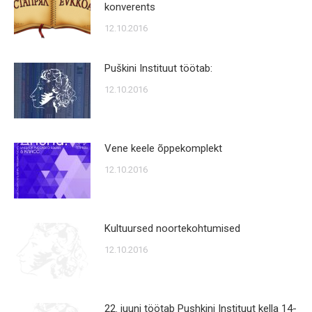
konverents
12.10.2016
Puškini Instituut töötab:
12.10.2016
Vene keele õppekomplekt
12.10.2016
Kultuursed noortekohtumised
12.10.2016
22. juuni töötab Pushkini Instituut kella 14-