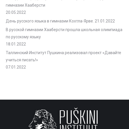
гимназии Хааберсти
20.05.2022
День русского языка в гимназии Кохтла-Ярве.
21.01.2022
В русской гимназии Хааберсти прошла школьная олимпиада
по русскому языку
18.01.2022
Таллинский Институт Пушкина реализовал проект «Давайте
учиться писать!»
07.01.2022