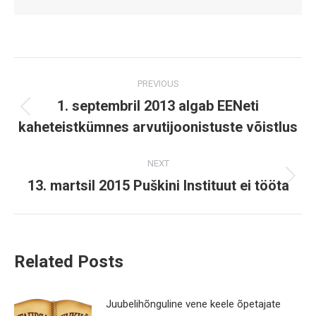
Post
PREVIOUS
navigation
1. septembril 2013 algab EENeti
Previous
kaheteistkümnes arvutijoonistuste võistlus
post:
NEXT
13. martsil 2015 Puškini Instituut ei tööta
Next
post:
Related Posts
Juubelihõnguline vene keele õpetajate