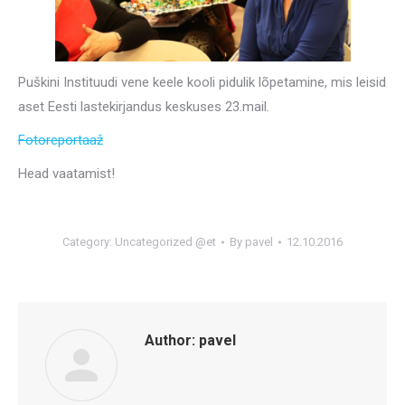
Puškini Instituudi vene keele kooli pidulik lõpetamine, mis leisid
aset Eesti lastekirjandus keskuses 23.mail.
Fotoreportaaž
Head vaatamist!
Category:
Uncategorized @et
By
pavel
12.10.2016
Author:
pavel